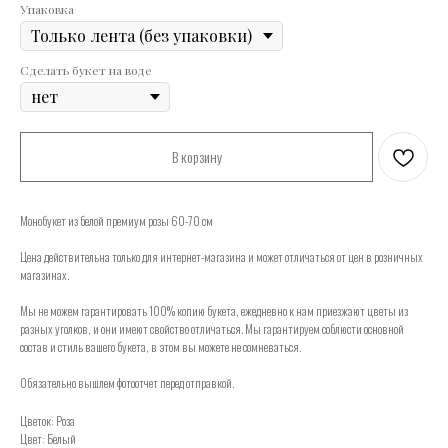
Упаковка
Сделать букет на воде
В корзину
Монобукет из белой премиум розы 60-70 см
Цена действительна только для интернет-магазина и может отличаться от цен в розничных
магазинах.
Мы не можем гарантировать 100% копию букета, ежедневно к нам приезжают цветы из
разных уголков, и они имеют свойство отличаться. Мы гарантируем соблюсти основной
состав и стиль вашего букета, в этом вы можете не сомневаться.
Обязательно вышлем фотоотчет перед отправкой.
Цветок: Роза
Цвет: Белый