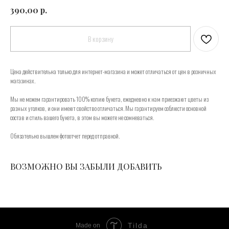
р.
390,00
В корзину
Цена действительна только для интернет-магазина и может отличаться от цен в розничных
магазинах.
Мы не можем гарантировать 100% копию букета, ежедневно к нам приезжают цветы из
разных уголков, и они имеют свойство отличаться. Мы гарантируем соблюсти основной
состав и стиль вашего букета, в этом вы можете не сомневаться.
Обязательно вышлем фотоотчет перед отправкой.
ВОЗМОЖНО ВЫ ЗАБЫЛИ ДОБАВИТЬ
Tilda
Made on