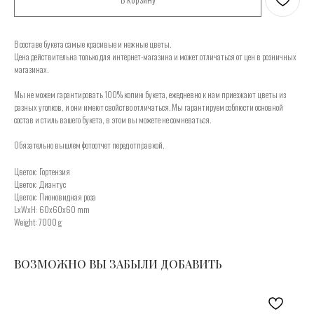
В составе букета самые красивые и нежные цветы.
Цена действительна только для интернет-магазина и может отличаться от цен в розничных
магазинах.
Мы не можем гарантировать 100% копию букета, ежедневно к нам приезжают цветы из
разных уголков, и они имеют свойство отличаться. Мы гарантируем соблюсти основной
состав и стиль вашего букета, в этом вы можете не сомневаться.
Обязательно вышлем фотоотчет перед отправкой.
Цветок: Гортензия
Цветок: Диантус
Цветок: Пионовидная роза
LxWxH: 60x60x60 mm
Weight: 7000 g
ВОЗМОЖНО ВЫ ЗАБЫЛИ ДОБАВИТЬ