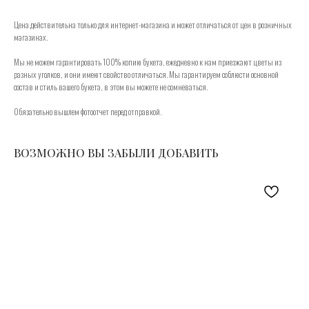
Цена действительна только для интернет-магазина и может отличаться от цен в розничных
магазинах.
Мы не можем гарантировать 100% копию букета, ежедневно к нам приезжают цветы из
разных уголков, и они имеют свойство отличаться. Мы гарантируем соблюсти основной
состав и стиль вашего букета, в этом вы можете не сомневаться.
Обязательно вышлем фотоотчет перед отправкой.
ВОЗМОЖНО ВЫ ЗАБЫЛИ ДОБАВИТЬ